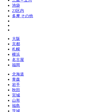
三鷹～立川
池袋
23区内
多摩 その他
大阪
京都
札幌
横浜
名古屋
福岡
北海道
青森
岩手
秋田
宮城
山形
福島
茨城