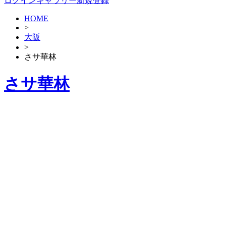
ログイン
ギャラリー新規登録
HOME
>
大阪
>
さサ華林
さサ華林