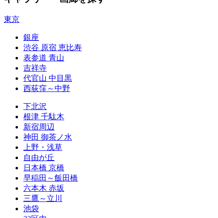
東京
銀座
渋谷 原宿 恵比寿
表参道 青山
吉祥寺
代官山 中目黒
西荻窪～中野
下北沢
根津 千駄木
新宿周辺
神田 御茶ノ水
上野・浅草
自由が丘
日本橋 京橋
早稲田～飯田橋
六本木 赤坂
三鷹～立川
池袋