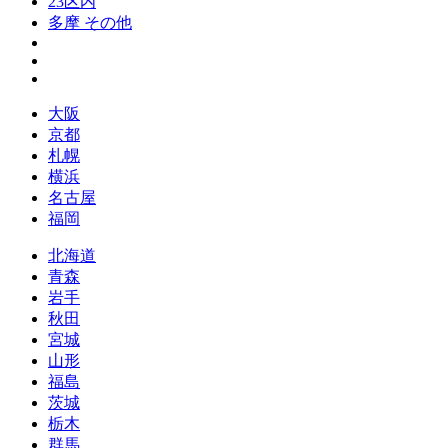
23区内
多摩 その他
大阪
京都
札幌
横浜
名古屋
福岡
北海道
青森
岩手
秋田
宮城
山形
福島
茨城
栃木
群馬