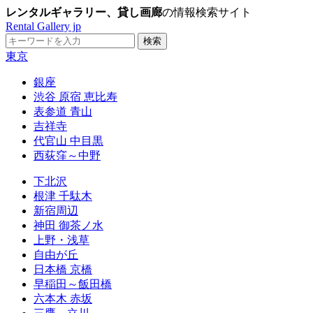
レンタルギャラリー、貸し画廊
の情報検索サイト
Rental Gallery jp
東京
銀座
渋谷 原宿 恵比寿
表参道 青山
吉祥寺
代官山 中目黒
西荻窪～中野
下北沢
根津 千駄木
新宿周辺
神田 御茶ノ水
上野・浅草
自由が丘
日本橋 京橋
早稲田～飯田橋
六本木 赤坂