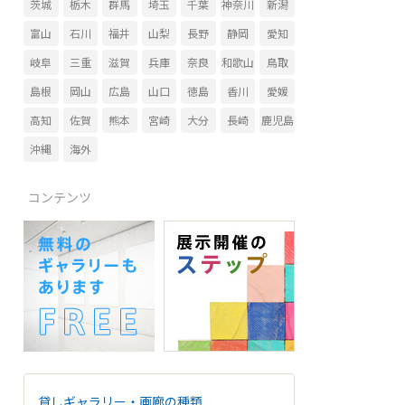
茨城
栃木
群馬
埼玉
千葉
神奈川
新潟
富山
石川
福井
山梨
長野
静岡
愛知
岐阜
三重
滋賀
兵庫
奈良
和歌山
鳥取
島根
岡山
広島
山口
徳島
香川
愛媛
高知
佐賀
熊本
宮崎
大分
長崎
鹿児島
沖縄
海外
コンテンツ
貸しギャラリー・画廊の種類