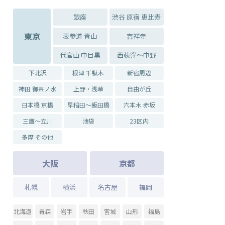
銀座
渋谷 原宿 恵比寿
東京
表参道 青山
吉祥寺
代官山 中目黒
西荻窪～中野
下北沢
根津 千駄木
新宿周辺
神田 御茶ノ水
上野・浅草
自由が丘
日本橋 京橋
早稲田～飯田橋
六本木 赤坂
三鷹～立川
池袋
23区内
多摩 その他
大阪
京都
札幌
横浜
名古屋
福岡
北海道
青森
岩手
秋田
宮城
山形
福島