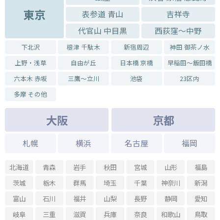
東京
表参道 青山
吉祥寺
代官山 中目黒
西荻窪～中野
下北沢
根津 千駄木
新宿周辺
神田 御茶ノ水
上野・浅草
自由が丘
日本橋 京橋
早稲田～飯田橋
六本木 赤坂
三鷹～立川
池袋
23区内
多摩 その他
大阪
京都
札幌
横浜
名古屋
福岡
北海道
青森
岩手
秋田
宮城
山形
福島
茨城
栃木
群馬
埼玉
千葉
神奈川
新潟
富山
石川
福井
山梨
長野
静岡
愛知
岐阜
三重
滋賀
兵庫
奈良
和歌山
鳥取