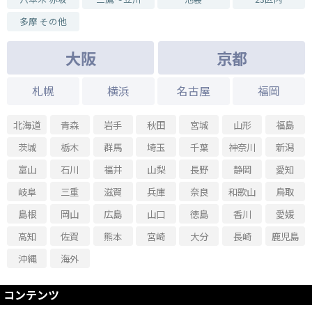
多摩 その他
大阪
京都
札幌
横浜
名古屋
福岡
北海道
青森
岩手
秋田
宮城
山形
福島
茨城
栃木
群馬
埼玉
千葉
神奈川
新潟
富山
石川
福井
山梨
長野
静岡
愛知
岐阜
三重
滋賀
兵庫
奈良
和歌山
鳥取
島根
岡山
広島
山口
徳島
香川
愛媛
高知
佐賀
熊本
宮崎
大分
長崎
鹿児島
沖縄
海外
コンテンツ