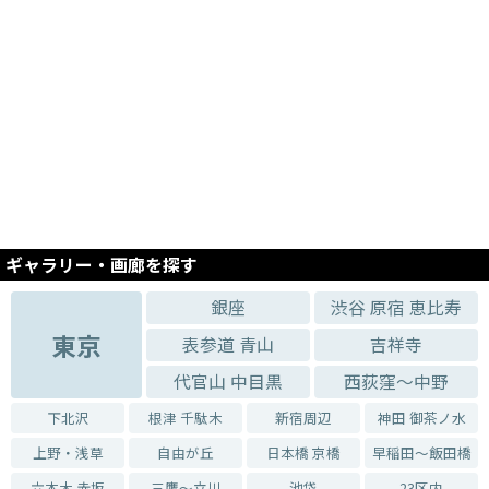
ギャラリー・画廊を探す
銀座
渋谷 原宿 恵比寿
東京
表参道 青山
吉祥寺
代官山 中目黒
西荻窪～中野
下北沢
根津 千駄木
新宿周辺
神田 御茶ノ水
上野・浅草
自由が丘
日本橋 京橋
早稲田～飯田橋
六本木 赤坂
三鷹～立川
池袋
23区内