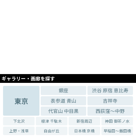
ギャラリー・画廊を探す
銀座
渋谷 原宿 恵比寿
東京
表参道 青山
吉祥寺
代官山 中目黒
西荻窪～中野
下北沢
根津 千駄木
新宿周辺
神田 御茶ノ水
上野・浅草
自由が丘
日本橋 京橋
早稲田～飯田橋