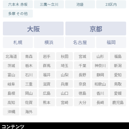
六本木 赤坂
三鷹～立川
池袋
23区内
多摩 その他
大阪
京都
札幌
横浜
名古屋
福岡
北海道
青森
岩手
秋田
宮城
山形
福島
茨城
栃木
群馬
埼玉
千葉
神奈川
新潟
富山
石川
福井
山梨
長野
静岡
愛知
岐阜
三重
滋賀
兵庫
奈良
和歌山
鳥取
島根
岡山
広島
山口
徳島
香川
愛媛
高知
佐賀
熊本
宮崎
大分
長崎
鹿児島
沖縄
海外
コンテンツ