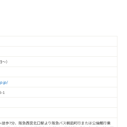
3日～）
p.jp/
-1
へ徒歩7分、阪急西宮北口駅より阪急バス朝凪町行または公倫館行乗