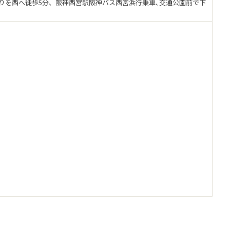
 りを西へ徒歩5分、阪神西宮駅阪神バス西宮浜行乗車､交通公園前で下