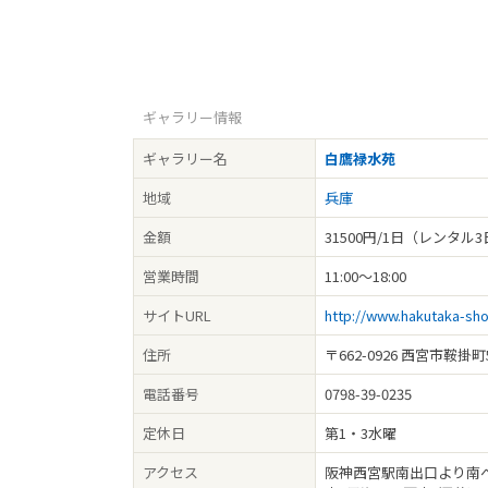
ギャラリー情報
ギャラリー名
白鷹禄水苑
地域
兵庫
金額
31500円/1日（レンタル
営業時間
11:00～18:00
サイトURL
http://www.hakutaka-sho
住所
〒662-0926 西宮市鞍掛町5
電話番号
0798-39-0235
定休日
第1・3水曜
アクセス
阪神西宮駅南出口より南