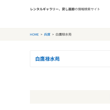
レンタルギャラリー、貸し画廊
の情報検索サイト
Rental Gallery jp
HOME
>
兵庫
>
白鷹禄水苑
白鷹禄水苑