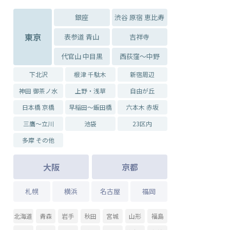
銀座
渋谷 原宿 恵比寿
東京
表参道 青山
吉祥寺
代官山 中目黒
西荻窪～中野
下北沢
根津 千駄木
新宿周辺
神田 御茶ノ水
上野・浅草
自由が丘
日本橋 京橋
早稲田～飯田橋
六本木 赤坂
三鷹～立川
池袋
23区内
多摩 その他
大阪
京都
札幌
横浜
名古屋
福岡
北海道
青森
岩手
秋田
宮城
山形
福島