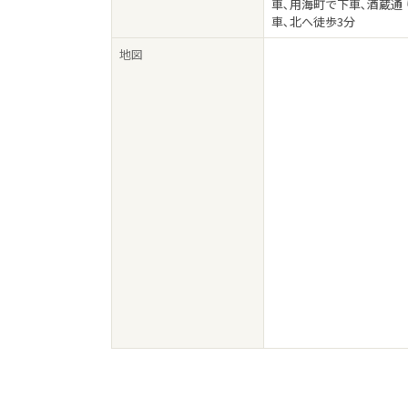
車､用海町で下車､酒蔵通
車､北へ徒歩3分
地図