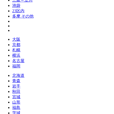
三鷹～立川
池袋
23区内
多摩 その他
大阪
京都
札幌
横浜
名古屋
福岡
北海道
青森
岩手
秋田
宮城
山形
福島
茨城