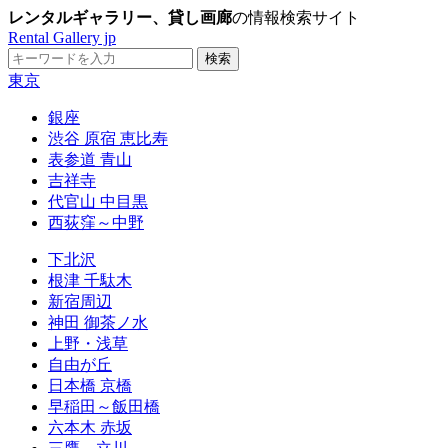
レンタルギャラリー、貸し画廊
の情報検索サイト
Rental Gallery jp
東京
銀座
渋谷 原宿 恵比寿
表参道 青山
吉祥寺
代官山 中目黒
西荻窪～中野
下北沢
根津 千駄木
新宿周辺
神田 御茶ノ水
上野・浅草
自由が丘
日本橋 京橋
早稲田～飯田橋
六本木 赤坂