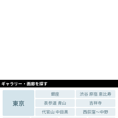
ギャラリー・画廊を探す
銀座
渋谷 原宿 恵比寿
東京
表参道 青山
吉祥寺
代官山 中目黒
西荻窪～中野