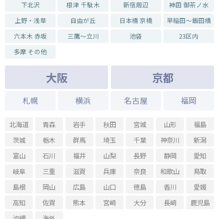
下北沢
根津 千駄木
新宿周辺
神田 御茶ノ水
上野・浅草
自由が丘
日本橋 京橋
早稲田～飯田橋
六本木 赤坂
三鷹～立川
池袋
23区内
多摩 その他
大阪
京都
札幌
横浜
名古屋
福岡
北海道
青森
岩手
秋田
宮城
山形
福島
茨城
栃木
群馬
埼玉
千葉
神奈川
新潟
富山
石川
福井
山梨
長野
静岡
愛知
岐阜
三重
滋賀
兵庫
奈良
和歌山
鳥取
島根
岡山
広島
山口
徳島
香川
愛媛
高知
佐賀
熊本
宮崎
大分
長崎
鹿児島
沖縄
海外