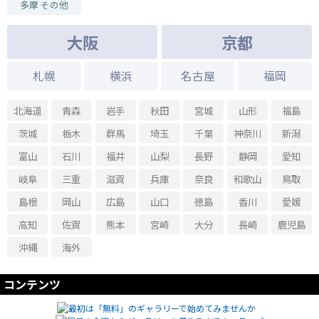
多摩 その他
大阪
京都
札幌
横浜
名古屋
福岡
北海道
青森
岩手
秋田
宮城
山形
福島
茨城
栃木
群馬
埼玉
千葉
神奈川
新潟
富山
石川
福井
山梨
長野
静岡
愛知
岐阜
三重
滋賀
兵庫
奈良
和歌山
鳥取
島根
岡山
広島
山口
徳島
香川
愛媛
高知
佐賀
熊本
宮崎
大分
長崎
鹿児島
沖縄
海外
コンテンツ