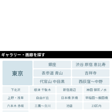
ギャラリー・画廊を探す
銀座
渋谷 原宿 恵比寿
東京
表参道 青山
吉祥寺
代官山 中目黒
西荻窪～中野
下北沢
根津 千駄木
新宿周辺
神田 御茶ノ水
上野・浅草
自由が丘
日本橋 京橋
早稲田～飯田橋
六本木 赤坂
三鷹～立川
池袋
23区内