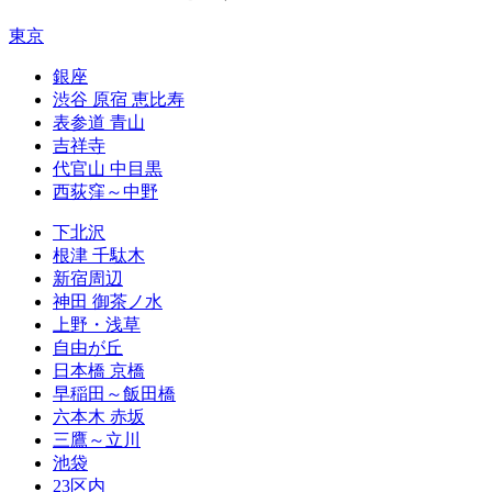
東京
銀座
渋谷 原宿 恵比寿
表参道 青山
吉祥寺
代官山 中目黒
西荻窪～中野
下北沢
根津 千駄木
新宿周辺
神田 御茶ノ水
上野・浅草
自由が丘
日本橋 京橋
早稲田～飯田橋
六本木 赤坂
三鷹～立川
池袋
23区内