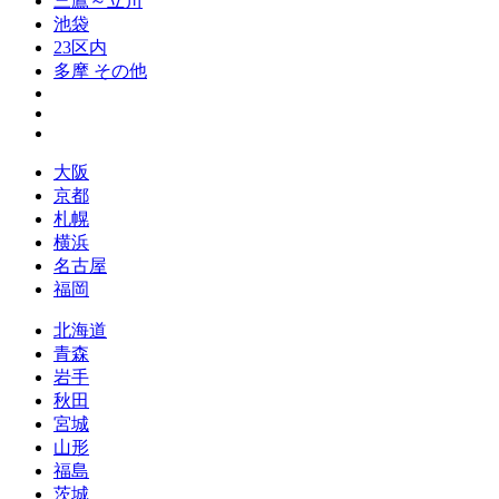
三鷹～立川
池袋
23区内
多摩 その他
大阪
京都
札幌
横浜
名古屋
福岡
北海道
青森
岩手
秋田
宮城
山形
福島
茨城