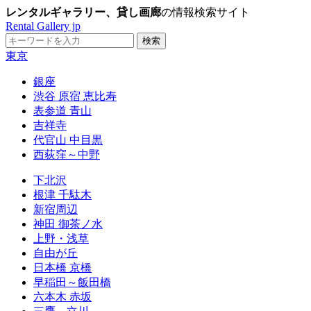
レンタルギャラリー、貸し画廊
の情報検索サイト
Rental Gallery jp
東京
銀座
渋谷 原宿 恵比寿
表参道 青山
吉祥寺
代官山 中目黒
西荻窪～中野
下北沢
根津 千駄木
新宿周辺
神田 御茶ノ水
上野・浅草
自由が丘
日本橋 京橋
早稲田～飯田橋
六本木 赤坂