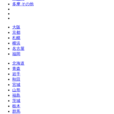
多摩 その他
大阪
京都
札幌
横浜
名古屋
福岡
北海道
青森
岩手
秋田
宮城
山形
福島
茨城
栃木
群馬